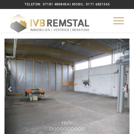
TELEFON: 07181 4808454 | MOBIL: 0171 6821365
Zurück
Wei
Halle