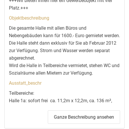
+++Wir bieten Ihnen hier ein Gewerbeobjekt mit viel
Platz.+++
Objektbeschreibung
Die gesamte Halle mit allen Büros und
Nebengebäuden kann für 1600.- Euro gemietet werden.
Die Halle steht dann exklusiv für Sie ab Februar 2012
zur Verfügung. Strom und Wasser werden separat
abgerechnet.
Wird die Halle in Teilbereiche vermietet, stehen WC und
Sozialräume allen Mietern zur Verfügung.
Ausstatt_beschr
Teilbereiche:
Halle 1a: sofort frei  ca. 11,2m x 12,2m, ca. 136 m²,
Sektionaltor ca. 3,5m breit x 3,10 hoch
Monatsmiete für diesen Teilbereich = 620.- Euro.
Ganze Beschreibung ansehen
Halle 1b: frei ab Januar 2012  ca. 11,2m x 12,2m,