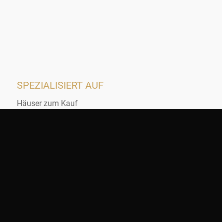
SPEZIALISIERT AUF
Häuser zum Kauf
Häuser zur Miete
Wohnungen zum Kauf
Wohnungen zur Miete
Gewerbeimmobilien
Anlageimmobilien
IVB-REMSTAL