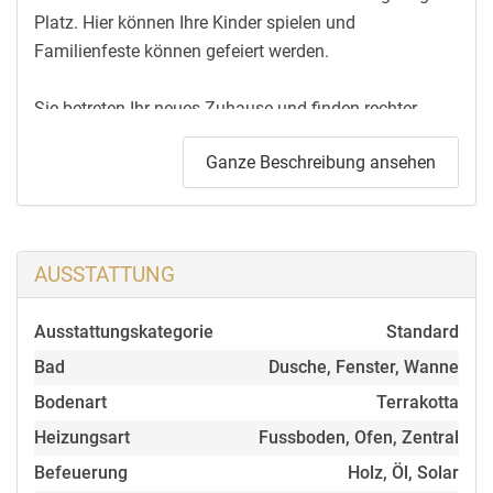
Platz. Hier können Ihre Kinder spielen und
Familienfeste können gefeiert werden.
Sie betreten Ihr neues Zuhause und finden rechter
Hand die Garderobe, das separate WC und die Küche.
Ganze Beschreibung ansehen
Links gelangen Sie über einen großzügigen
Dielenbereich zu den drei Schlafräumen und dem
Tageslichtbad.
AUSSTATTUNG
Geradeaus erreichen Sie den weiträumigen
Ausstattungskategorie
Standard
Wohn-/Essbereich mit Kachelofen. Auf ca. 50 qm
bietet er ausreichende Gestaltungsmöglichkeiten.
Bad
Dusche, Fenster, Wanne
Bodentiefe Fenster lassen viel Licht in diesen Raum.
Bodenart
Terrakotta
Von hier gelangen Sie auch in den liebevoll angelegten
Heizungsart
Fussboden, Ofen, Zentral
Garten in begehrter Süd-Ausrichtung.
Befeuerung
Holz, Öl, Solar