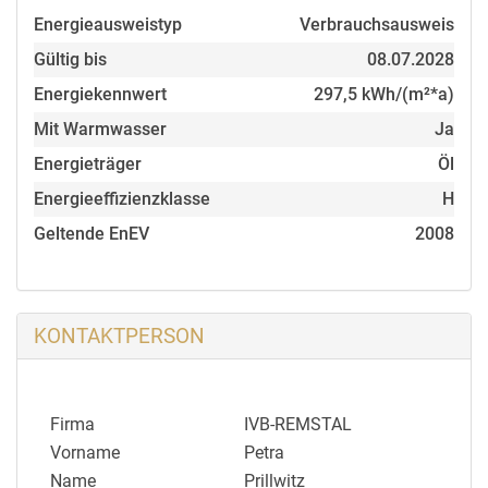
Holzfenster isolierverglast
Energieausweistyp
Verbrauchsausweis
Fußbodenheizung
Öl-Zentralheizung
Gültig bis
08.07.2028
Kachelofen
Energiekennwert
297,5 kWh/(m²*a)
Solaranlage
Mit Warmwasser
Ja
Garage
Energieträger
Öl
Energieeffizienzklasse
H
Lage
Geltende EnEV
2008
Das Haus befindet sich in Lorch in einem sehr ruhigen,
sonnigen Wohngebiet.
Die Stadt Lorch ist die fünftgrößte Stadt des
KONTAKTPERSON
Landkreises und eine begehrte Wohngemeinde. Durch
die 4-spurig ausgebaute B 29 und die B 297 sowie die
Regionalschnellbahn Stuttgart-Aalen hat man eine
Firma
IVB-REMSTAL
ausgezeichnete Verkehrsanbindung in Richtung
Vorname
Petra
Stuttgart, Aalen und Göppingen.
Name
Prillwitz