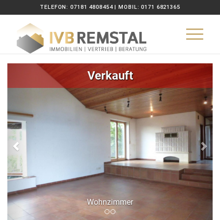
TELEFON: 07181 4808454 | MOBIL: 0171 6821365
Zurück
Wei
Verkauft
hnzimmer