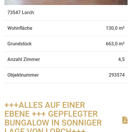
mit Sic
73547 Lorch
Wohnfläche
130,0 m²
Grundstück
663,0 m²
Anzahl Zimmer
4,5
Objektnummer
293574
+++ALLES AUF EINER
EBENE +++ GEPFLEGTER
BUNGALOW IN SONNIGER
LAGE VON LORCH+++