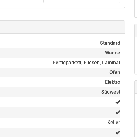
ewanne und Durchlauferhitzer
Standard
Wanne
Fertigparkett, Fliesen, Laminat
Ofen
Elektro
Südwest
en Nutzung
Keller