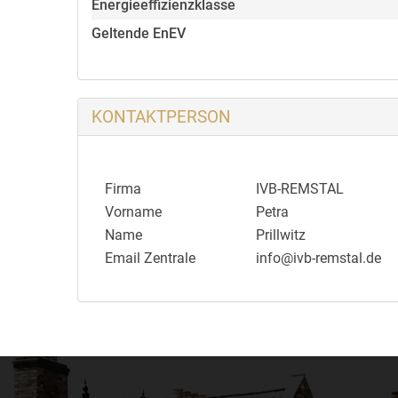
Energieeffizienzklasse
verweisen wir auf unsere allgemeinen Geschäftsb
wir für den Exposéversand Ihre vollständige Ans
Geltende EnEV
KONTAKTPERSON
Firma
IVB-REMSTAL
Vorname
Petra
Name
Prillwitz
Email Zentrale
info@ivb-remstal.de