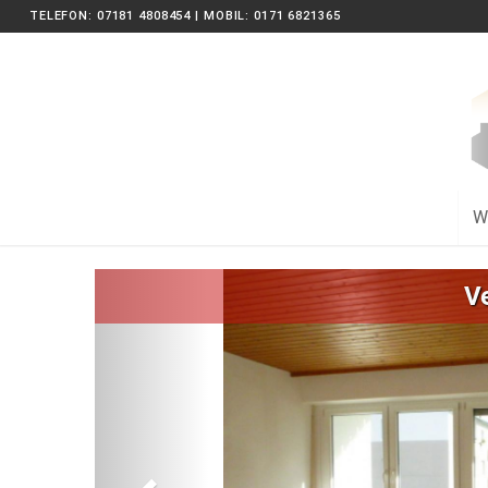
TELEFON: 07181 4808454 | MOBIL: 0171 6821365
W
Zurück
V