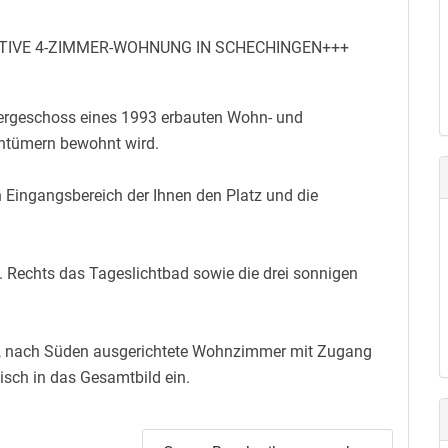
KTIVE 4-ZIMMER-WOHNUNG IN SCHECHINGEN+++
ergeschoss eines 1993 erbauten Wohn- und
ntümern bewohnt wird.
 Eingangsbereich der Ihnen den Platz und die
. Rechts das Tageslichtbad sowie die drei sonnigen
e, nach Süden ausgerichtete Wohnzimmer mit Zugang
sch in das Gesamtbild ein.
ie befindet sich heute in einem absoluten Top