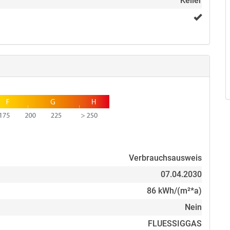
Keller
Veräußerers. Eine Haftung für deren Richtigkeit wird
en erfolgen ausschließlich über uns. Im Übrigen
edingungen. Bitte haben Sie Verständnis dafür, dass
chrift und Telefonnummer benötigen.
Verbrauchsausweis
07.04.2030
86 kWh/(m²*a)
Nein
FLUESSIGGAS