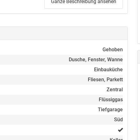
Ganze Beschreibung ansehen
ehen und vereinbaren Sie noch heute einen
Ihren Anruf.
Gehoben
Dusche, Fenster, Wanne
n
Einbauküche
wanne, Waschtisch, WC und Handtuchheizung
Fliesen, Parkett
fräumen
Zentral
Flüssiggas
Tiefgarage
Süd
im Kaufpreis enthalten