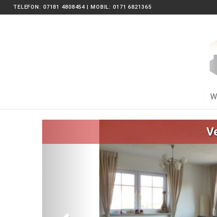
TELEFON: 07181 4808454 | MOBIL: 0171 6821365
W
Zurück
V