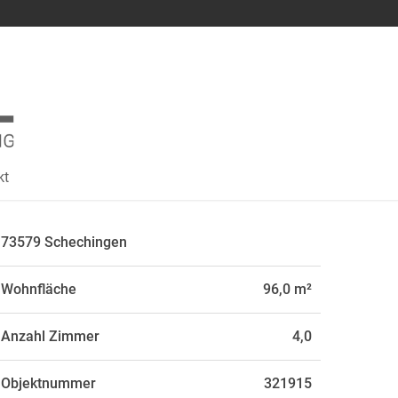
kt
73579 Schechingen
Wohnfläche
96,0 m²
Anzahl Zimmer
4,0
Objektnummer
321915