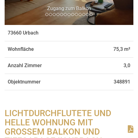
g zum Balkon
Wohnzimmer m
73660 Urbach
Wohnfläche
75,3 m²
Anzahl Zimmer
3,0
Objektnummer
348891
LICHTDURCHFLUTETE UND
HELLE WOHNUNG MIT
GROSSEM BALKON UND T