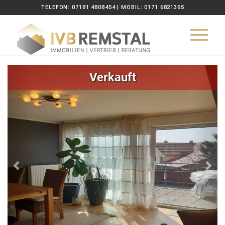
TELEFON: 07181 4808454 | MOBIL: 0171 6821365
Zurück
Wei
Verkauft