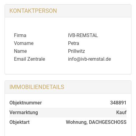
Sonstige_angaben
KONTAKTPERSON
Alle Objektangaben beruhen auf Mitteilungen des
Veräußerers. Eine Haftung für deren Richtigkeit wird
nicht übernommen. Besichtigung und Verhandlungen
Firma
IVB-REMSTAL
erfolgen ausschließlich über uns. Im Übrigen
Vorname
Petra
verweisen wir auf unsere allgemeinen
Name
Prillwitz
Geschäftsbedingungen. Bitte haben Sie Verständnis
Email Zentrale
info@ivb-remstal.de
dafür, dass wir für den Exposéversand Ihre
vollständige Anschrift und Telefonnummer benötigen.
IMMOBILIENDETAILS
Objektnummer
348891
Vermarktung
Kauf
Objektart
Wohnung, DACHGESCHOSS