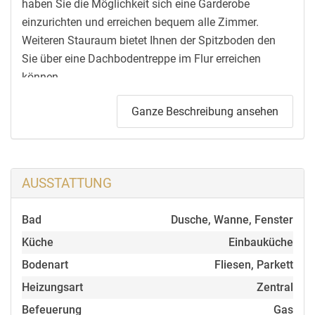
haben Sie die Möglichkeit sich eine Garderobe
einzurichten und erreichen bequem alle Zimmer.
Weiteren Stauraum bietet Ihnen der Spitzboden den
Sie über eine Dachbodentreppe im Flur erreichen
können.
Ganze Beschreibung ansehen
Die Wohnung beinhaltet ein kleines Kinderzimmer, ein
komfortables Schlafzimmer sowie ein sonniges
Wohnzimmer mit Zugang zum Balkon und zur Küche
welche mit einer modernen Einbauküche ausgestattet
AUSSTATTUNG
ist. Das High Light ist jedoch der Balkon in begehrter
Süd-West-Lage. Auf diesem können Sie herrlich
Bad
Dusche, Wanne, Fenster
entspannen und Ihre Seele baumeln lassen.
Küche
Einbauküche
Abgerundet wird dieses interessante Angebot noch
Bodenart
Fliesen, Parkett
durch einen Kellerraum und einen
Heizungsart
Zentral
Tiefgaragenstellplatz.
Befeuerung
Gas