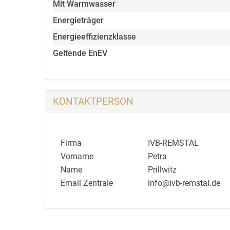
Alle Objektangaben beruhen auf Mitteilungen des 
Mit Warmwasser
nicht übernommen. Besichtigung und Verhandlung
Energieträger
verweisen wir auf unsere allgemeinen Geschäftsb
Energieeffizienzklasse
wir für den Exposéversand Ihre vollständige Ans
Geltende EnEV
KONTAKTPERSON
Firma
IVB-REMSTAL
Vorname
Petra
Name
Prillwitz
Email Zentrale
info@ivb-remstal.de