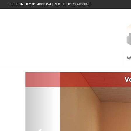
TELEFON: 07181 4808454 | MOBIL: 0171 6821365
W
Zurück
V