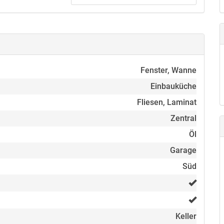
sch und Handtuchheizung
Fenster, Wanne
Einbauküche
Fliesen, Laminat
Zentral
chaftlichen Nutzung
Öl
Garage
Süd
und Heizung 3 m x 6 m für 20.000,00 Euro ist nicht im
Keller