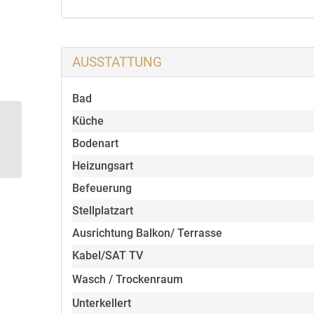
Balkon (verglast)
Tageslichtbadezimmer mit Badewanne, Waschti
AUSSTATTUNG
Weiße Kunststofffenster mit Rollläden
Bad
Modernisiertes
Küche
Laminat in den Wohnräumen
Mehrfamilienhaus mit
Bodenart
Garten, Doppelgarage,
Sauna etc.
Heizungsart
Wasch- Trockenraum, Wäschespinne zur gemeins
Befeuerung
Kabelanschluss
Stellplatzart
Ausrichtung Balkon/ Terrasse
Keller
Kabel/SAT TV
Garage in Überlänge mit elektrischem Torantrieb 
Wasch / Trockenraum
Kaufpreis enthalten
Unterkellert