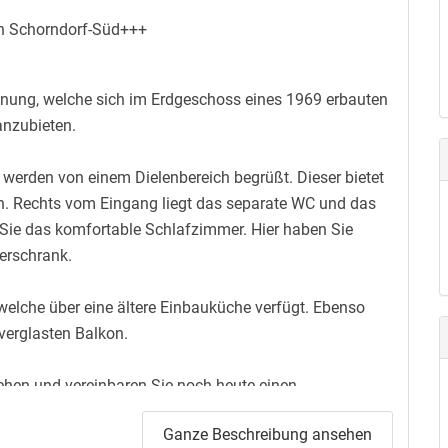
n Schorndorf-Süd+++
nung, welche sich im Erdgeschoss eines 1969 erbauten
anzubieten.
 werden von einem Dielenbereich begrüßt. Dieser bietet
en. Rechts vom Eingang liegt das separate WC und das
 Sie das komfortable Schlafzimmer. Hier haben Sie
derschrank.
lche über eine ältere Einbauküche verfügt. Ebenso
erglasten Balkon.
ehen und vereinbaren Sie noch heute einen
ruf.
Ganze Beschreibung ansehen